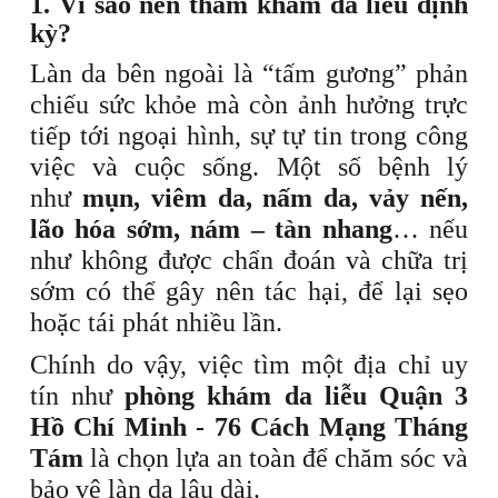
1. Vì sao nên thăm khám da liễu định
kỳ?
Làn da bên ngoài là “tấm gương” phản
chiếu sức khỏe mà còn ảnh hưởng trực
tiếp tới ngoại hình, sự tự tin trong công
việc và cuộc sống. Một số bệnh lý
như
mụn, viêm da, nấm da, vảy nến,
lão hóa sớm, nám – tàn nhang
… nếu
như không được chẩn đoán và chữa trị
sớm có thể gây nên tác hại, để lại sẹo
hoặc tái phát nhiều lần.
Chính do vậy, việc tìm một địa chỉ uy
tín như
phòng khám da liễu Quận 3
Hồ Chí Minh - 76 Cách Mạng Tháng
Tám
là chọn lựa an toàn để chăm sóc và
bảo vệ làn da lâu dài.