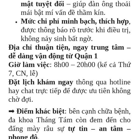
mật tuyệt đối
– giúp đàn ông thoải
mái bật mí vấn đề thầm kín.
Mức chi phí minh bạch, thích hợp
,
được thông báo rõ trước khi điều trị,
không nảy sinh bất ngờ.
Địa chỉ thuận tiện, ngay trung tâm –
dễ dàng vận động từ Quận 1
Giờ làm việc
: 8h00 – 20h00 (kể cả Thứ
7, CN, lễ)
Đặt lịch khám ngay
thông qua hotline
hay chat trực tiếp để được ưu tiên không
chờ đợi.
➡
Điểm khác biệt
: bên cạnh chữa bệnh,
đa khoa Tháng Tám còn đem đến cho
đấng mày râu sự
tự tin – an tâm –
phong độ
.