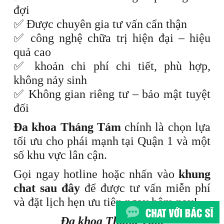
đợi
✅ Được chuyên gia tư vấn cẩn thận
✅ công nghệ chữa trị hiện đại – hiệu
quả cao
✅ khoản chi phí chi tiết, phù hợp,
không nảy sinh
✅ Không gian riêng tư – bảo mật tuyệt
đối
Đa khoa Tháng Tám
chính là chọn lựa
tối ưu cho phái mạnh tại Quận 1 và một
số khu vực lân cận.
Gọi ngay hotline hoặc nhấn vào
khung
chat sau đây
để được tư vấn miễn phí
và đặt lịch hẹn ưu tiên ngay hôm nay!
Đa khoa Tháng Tám