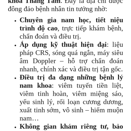
khoa Tháng Tám
. Đây là địa chỉ được
đông đảo bệnh nhân tin tưởng nhờ:
Chuyên gia nam học, tiết niệu
trình độ cao
, trực tiếp khám bệnh,
chẩn đoán và điều trị.
Áp dụng kỹ thuật hiện đại
: liệu
pháp CRS, sóng quá ngắn, máy siêu
âm Doppler – hỗ trợ chẩn đoán
nhanh, chính xác và điều trị tận gốc.
Điều trị đa dạng những bệnh lý
nam khoa
: viêm tuyến tiền liệt,
viêm tinh hoàn, viêm miệng sáo,
yếu sinh lý, rối loạn cương dương,
xuất tinh sớm, vô sinh – hiếm muộn
nam…
Không gian khám riêng tư, bảo