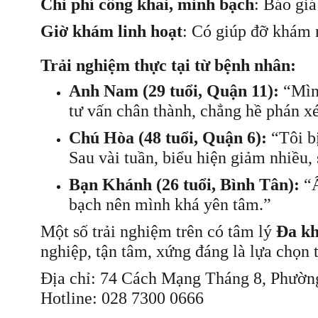
Chi phí công khai, minh bạch
: Báo giá
Giờ khám linh hoạt
: Có giúp đỡ khám 
Trải nghiệm thực tại từ bệnh nhân:
Anh Nam (29 tuổi, Quận 11):
“Mình
tư vấn chân thành, chẳng hề phán xét
Chú Hòa (48 tuổi, Quận 6):
“Tôi bị
Sau vài tuần, biểu hiện giảm nhiều, 
Bạn Khánh (26 tuổi, Bình Tân):
“Ấ
bạch nên mình khá yên tâm.”
Một số trải nghiệm trên có tâm lý
Đa k
nghiệp, tận tâm, xứng đáng là lựa chọn 
Địa chỉ: 74 Cách Mạng Tháng 8, Phườn
Hotline: 028 7300 0666