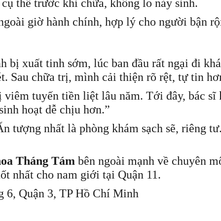
 cụ thể trước khi chữa, không lo nảy sinh.
ngoài giờ hành chính, hợp lý cho người bận rộ
 bị xuất tinh sớm, lúc ban đầu rất ngại đi k
. Sau chữa trị, mình cải thiện rõ rệt, tự tin h
 viêm tuyến tiền liệt lâu năm. Tới đây, bác sĩ
sinh hoạt dễ chịu hơn.”
n tượng nhất là phòng khám sạch sẽ, riêng tư.
hoa Tháng Tám
bên ngoài mạnh về chuyên mô
tốt nhất cho nam giới tại Quận 11.
g 6, Quận 3, TP Hồ Chí Minh