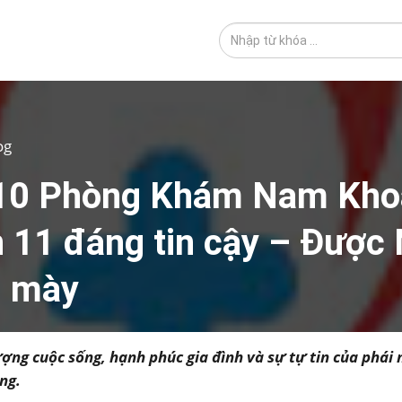
og
10 Phòng Khám Nam Kho
 11 đáng tin cậy – Được
 mày
ượng cuộc sống, hạnh phúc gia đình và sự tự tin của phá
ng.